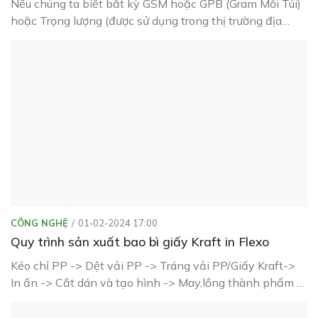
Nếu chúng ta biết bất kỳ GSM hoặc GPB (Gram Mỗi Túi)
hoặc Trọng lượng (được sử dụng trong thị trường địa
phương), chúng ta có thể tính toán dễ dàng các thông
tin liên quan khác như Yêu cầu nguyên liệu, Đơn giá Dây,
Số lượng vải cần sản xuất, Số lượng dây v.v.
CÔNG NGHỆ
01-02-2024 17:00
Quy trình sản xuất bao bì giấy Kraft in Flexo
Kéo chỉ PP -> Dệt vải PP -> Tráng vải PP/Giấy Kraft->
In ấn -> Cắt dán và tạo hình -> May,lồng thành phẩm -
> Kiểm tra và đóng gói