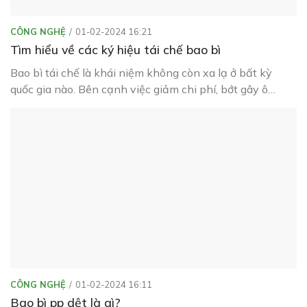
CÔNG NGHỆ
01-02-2024 16:21
Tìm hiểu về các ký hiệu tái chế bao bì
Bao bì tái chế là khái niệm không còn xa lạ ở bất kỳ
quốc gia nào. Bên cạnh việc giảm chi phí, bớt gây ô
nhiễm môi trường, bao bì tái chế ngày càng được sử
dụng rộng rãi trong đời sống của chúng ta.
CÔNG NGHỆ
01-02-2024 16:11
Bao bì pp dệt là gì?